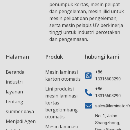
penumpuk kertas, mesin pelipat
dan pengeleman, mesin jilid untuk
mesin pelipat dan pengeleman,
serta mesin pelapis UV berkinerja
tinggi untuk industri percetakan
dan pengemasan.
Halaman
Produk
hubungi kami
Beranda
Mesin laminasi
+86
karton otomatis
13316603290
industri
Lini produksi
+86-
layanan
mesin laminasi
13316603290
tentang
kertas
sales@laminatorf
bergelombang
sumber daya
No. 1, Jalan
otomatis
Menjadi Agen
Shangzhong,
Mesin laminasi
Desa Shangdi,