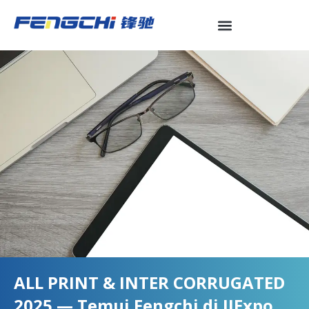
Skip
to
content
ALL PRINT & INTER CORRUGATED
2025 — Temui Fengchi di JIExpo,