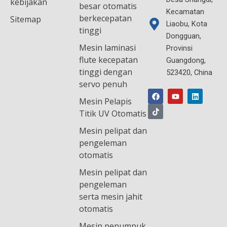
kebijakan
besar otomatis
Kecamatan
berkecepatan
Sitemap
Liaobu, Kota
tinggi
Dongguan,
Mesin laminasi
Provinsi
flute kecepatan
Guangdong,
tinggi dengan
523420, China
F
T
Y
L
servo penuh
a
i
o
i
c
k
u
n
Mesin Pelapis
e
t
t
k
b
o
u
e
Titik UV Otomatis
o
k
b
d
o
e
i
Mesin pelipat dan
k
n
pengeleman
otomatis
Mesin pelipat dan
pengeleman
serta mesin jahit
otomatis
Mesin penumpuk