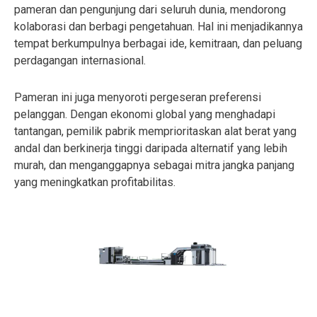
pameran dan pengunjung dari seluruh dunia, mendorong
kolaborasi dan berbagi pengetahuan. Hal ini menjadikannya
tempat berkumpulnya berbagai ide, kemitraan, dan peluang
perdagangan internasional.
Pameran ini juga menyoroti pergeseran preferensi
pelanggan. Dengan ekonomi global yang menghadapi
tantangan, pemilik pabrik memprioritaskan alat berat yang
andal dan berkinerja tinggi daripada alternatif yang lebih
murah, dan menganggapnya sebagai mitra jangka panjang
yang meningkatkan profitabilitas.