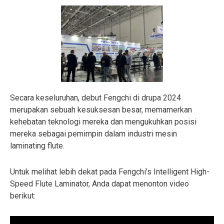
Secara keseluruhan, debut Fengchi di drupa 2024
merupakan sebuah kesuksesan besar, memamerkan
kehebatan teknologi mereka dan mengukuhkan posisi
mereka sebagai pemimpin dalam industri mesin
laminating flute.
Untuk melihat lebih dekat pada Fengchi’s Intelligent High-
Speed Flute Laminator, Anda dapat menonton video
berikut: