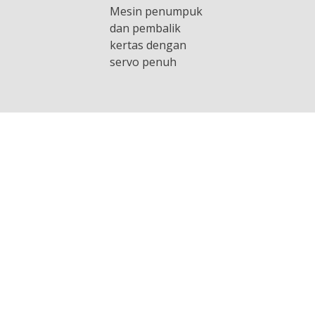
Mesin penumpuk
dan pembalik
kertas dengan
servo penuh