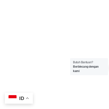
Butuh Bantuan?
Berbincang dengan
kami
ID