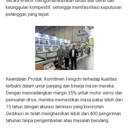
secara efektif mengomunikasikan detail alat berat dan
keunggulan kompetitif, sehingga memfasilitasi keputusan
pelanggan yang tepat.
Keandalan Produk: Komitmen Fengchi terhadap kualitas
terbukti dalam umur panjang dan kinerja mesin mereka.
Dengan mencadangkan margin 35% untuk motor servo dan
pemuatan drive, mereka memastikan masa pakai lebih dari
15 tahun dengan akurasi laminasi yang konsisten.
Dedikasi ini telah menghasilkan lebih dari 400 pengiriman
tahunan tanpa pengembalian atau masalah berulang.