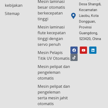
Mesin laminasi
Desa Shangdi,
kebijakan
besar otomatis
Kecamatan
berkecepatan
Sitemap
Liaobu, Kota
tinggi
Dongguan,
Mesin laminasi
Provinsi
flute kecepatan
Guangdong,
tinggi dengan
523420, China
F
T
Y
L
servo penuh
a
i
o
i
c
k
u
n
Mesin Pelapis
e
t
t
k
b
o
u
e
Titik UV Otomatis
o
k
b
d
o
e
i
Mesin pelipat dan
k
n
pengeleman
otomatis
Mesin pelipat dan
pengeleman
serta mesin jahit
otomatis