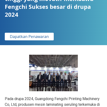
Fengchi Sukses besar di drupa
2024
Dapatkan Penawaran
Pada drupa 2024, Guangdong Fengchi Printing Machinery
Co, Ltd, produsen mesin laminating seruling terkemuka di