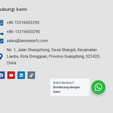
ubungi kami
+86 13316603290
+86-13316603290
sales@laminatorfc.com
No. 1, Jalan Shangzhong, Desa Shangdi, Kecamatan
Liaobu, Kota Dongguan, Provinsi Guangdong, 523420,
China
F
Y
L
T
a
o
i
i
c
u
n
k
e
t
k
t
b
u
e
o
Butuh Bantuan?
o
b
d
k
Berbincang dengan
o
e
i
kami
k
n