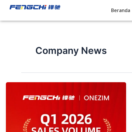
Skip
Post
Beranda
to
pagination
content
Company News