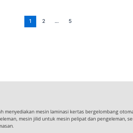
1
2
…
5
lah menyediakan mesin laminasi kertas bergelombang otomat
eleman, mesin jilid untuk mesin pelipat dan pengeleman, ser
masan.