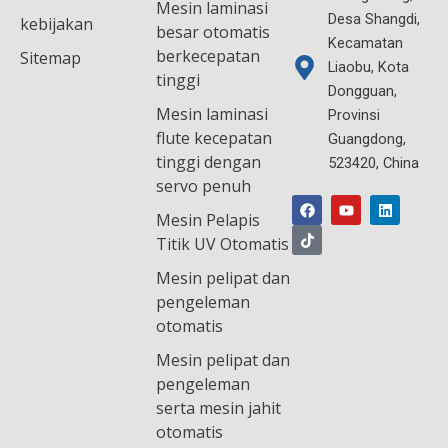
Mesin laminasi
Desa Shangdi,
kebijakan
besar otomatis
Kecamatan
berkecepatan
Sitemap
Liaobu, Kota
tinggi
Dongguan,
Mesin laminasi
Provinsi
flute kecepatan
Guangdong,
tinggi dengan
523420, China
F
T
Y
L
servo penuh
a
i
o
i
c
k
u
n
Mesin Pelapis
e
t
t
k
b
o
u
e
Titik UV Otomatis
o
k
b
d
o
e
i
Mesin pelipat dan
k
n
pengeleman
otomatis
Mesin pelipat dan
pengeleman
serta mesin jahit
otomatis