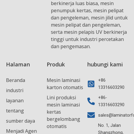
berkinerja luas biasa, mesin
penumpuk kertas, mesin pelipat
dan pengeleman, mesin jilid untuk
mesin pelipat dan pengeleman,
serta mesin pelapis UV berkinerja
tinggi untuk industri percetakan
dan pengemasan.
Halaman
Produk
hubungi kami
Beranda
Mesin laminasi
+86
karton otomatis
13316603290
industri
Lini produksi
+86-
layanan
mesin laminasi
13316603290
tentang
kertas
sales@laminatorf
bergelombang
sumber daya
No. 1, Jalan
otomatis
Menjadi Agen
Shangzhong,